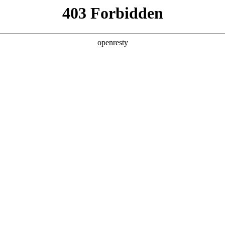
牌天地
全新一代 瑞虎9
瑞虎9X